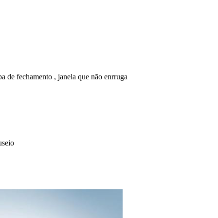
ba de fechamento , janela que não enrruga
useio